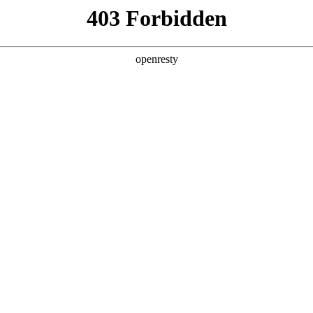
企业业务
个人业务
了解我们
投资者
品
>
广告机
器
电子白板
广告机
EN
Global
查看全部
创新平台
投资者关系
技术策源地开放课题
信息